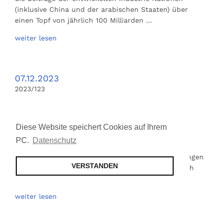
(inklusive China und der arabischen Staaten) über
einen Topf von jährlich 100 Milliarden …
weiter lesen
07.12.2023
2023/123
Cotton made in?
Isotopenanalyse klärt auf Hersteller von
Diese Website speichert Cookies auf Ihrem
Baumwollbekleidung müssen nicht nur auf die
PC.
Datenschutz
Schadstoffe achten (Öko Tex 100), auf die
Färbeprozesse (Detox) und auf die Arbeitsbedingungen
VERSTANDEN
in der Produktion (amfori-bsci), sondern eben auch
auf die Materialien und deren …
weiter lesen