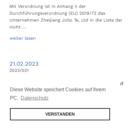
Mit Verordnung ist in Anhang II der
Durchführungsverordnung (EU) 2019/73 das
Unternehmen Zheijiang Jollo Te, Ltd in die Liste der
nicht …
weiter lesen
21.02.2023
2023/021
Befreiungen vom ausgeweiteten Antidumpingzoll auf
Diese Website speichert Cookies auf Ihrem
bestimmte Fahrradteile aus China
PC.
Datenschutz
Auf die Einfuhren wesentlicher Fahrradteile mit
Ursprung in der VR China wird seit 1997 ein
ausgeweiteter Zoll erhoben (zuletzt VFI-RS
VERSTANDEN
2022/097/02).Die Kommission hat einen Beschluss
veröffentlicht, der die Änderung der …
weiter lesen