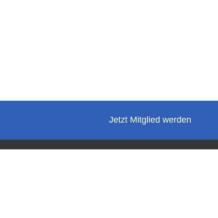
Jetzt Mitglied werden
Verband der Fertigwarenimporteure e. V. - VFI
Kanalstraße 7 | 22085 Hamburg