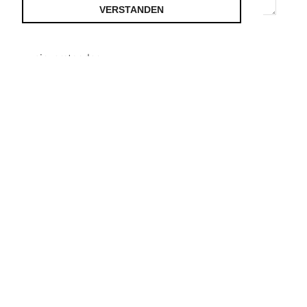
VERSTANDEN
Ich erkläre mich mit der
Datenschutzerklärung
einverstanden.