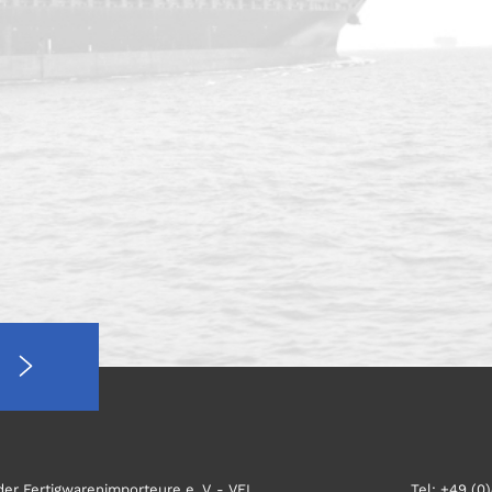
er Fertigwarenimporteure e. V. - VFI
Tel: +49 (0