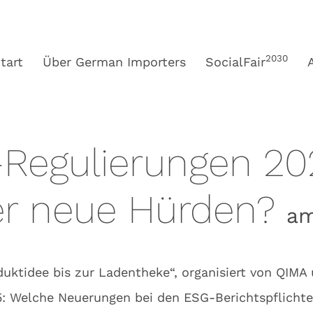
2030
tart
Über German Importers
SocialFair
Regulierungen 20
er neue Hürden?
am
duktidee bis zur Ladentheke“, organisiert von QIMA
25: Welche Neuerungen bei den ESG-Berichtspflich