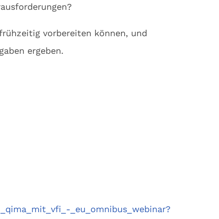
erausforderungen?
rühzeitig vorbereiten können, und
rgaben ergeben.
-_qima_mit_vfi_-_eu_omnibus_webinar?