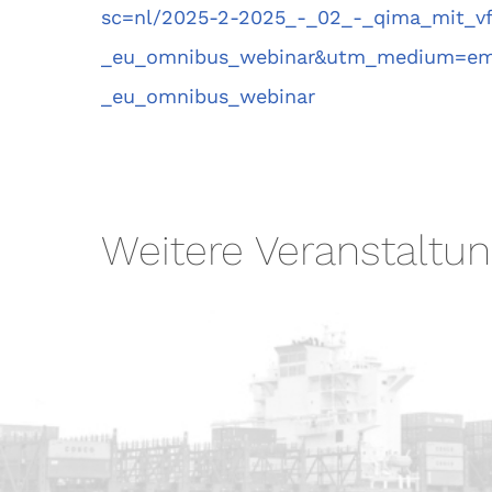
sc=nl/2025-2-2025_-_02_-_qima_mit_vf
_eu_omnibus_webinar&utm_medium=ema
_eu_omnibus_webinar
Weitere Veranstaltu