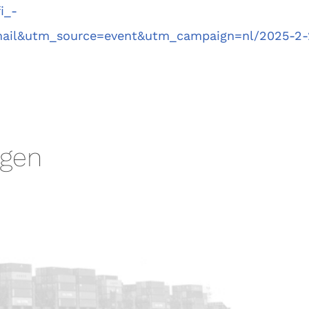
i_-
il&utm_source=event&utm_campaign=nl/2025-2-2
ngen