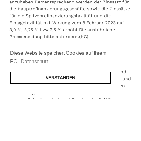
anzuheben.Dementsprechend werden der Zinssatz für
die Hauptrefinanzierungsgeschäfte sowie die Zinssätze
für die Spitzenrefinanzierungsfazilität und die
Einlagefazilität mit Wirkung zum 8.Februar 2023 auf
3,0 %, 3,25 % bzw.2,5 % erhöht.Die ausführliche
Pressemeldung bitte anfordern.(HG)
Bekanntmachung über den Ausstellungsschutz auf
Diese Website speichert Cookies auf Ihrem
Messen
PC.
Datenschutz
Im Bundesanzeiger vom 2.Februar 2023 ist auf Grund
VERSTANDEN
des Designgesetzes, des Gebrauchsmustergesetzes und
des Markengesetzes eine Bekanntmachung über den
Ausstellungsschutz auf Messen veröffentlicht
worden.Betroffen sind zwei Termine der 'ILM®
Internationale Lederwarenmesse Offenbach', nämlich
vom 04.06.02.2023 und vom 02.04.09.2023.Die
Veröffentlichung bitte anfordern.(HG)
Rapex-Verbraucherwarnungen 'Week 05 - 2023'