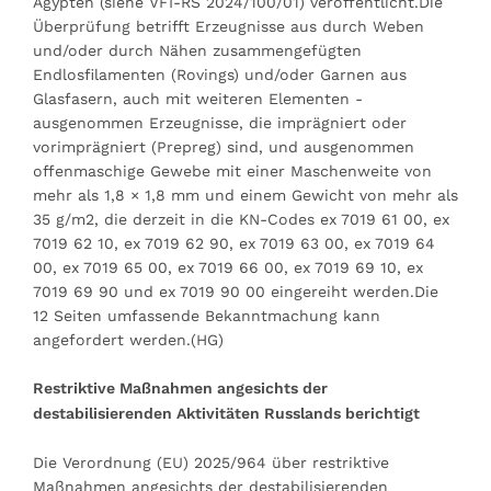
Ägypten (siehe VFI-RS 2024/100/01) veröffentlicht.Die
Überprüfung betrifft Erzeugnisse aus durch Weben
und/oder durch Nähen zusammengefügten
Endlosfilamenten (Rovings) und/oder Garnen aus
Glasfasern, auch mit weiteren Elementen -
ausgenommen Erzeugnisse, die imprägniert oder
vorimprägniert (Prepreg) sind, und ausgenommen
offenmaschige Gewebe mit einer Maschenweite von
mehr als 1,8 × 1,8 mm und einem Gewicht von mehr als
35 g/m2, die derzeit in die KN-Codes ex 7019 61 00, ex
7019 62 10, ex 7019 62 90, ex 7019 63 00, ex 7019 64
00, ex 7019 65 00, ex 7019 66 00, ex 7019 69 10, ex
7019 69 90 und ex 7019 90 00 eingereiht werden.Die
12 Seiten umfassende Bekanntmachung kann
angefordert werden.(HG)
Restriktive Maßnahmen angesichts der
destabilisierenden Aktivitäten Russlands berichtigt
Die Verordnung (EU) 2025/964 über restriktive
Maßnahmen angesichts der destabilisierenden