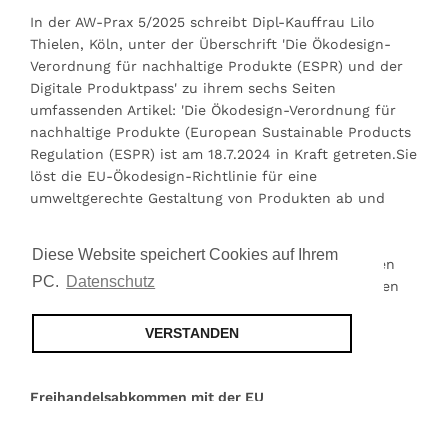
In der AW-Prax 5/2025 schreibt Dipl-Kauffrau Lilo
Thielen, Köln, unter der Überschrift 'Die Ökodesign-
Verordnung für nachhaltige Produkte (ESPR) und der
Digitale Produktpass' zu ihrem sechs Seiten
umfassenden Artikel: 'Die Ökodesign-Verordnung für
nachhaltige Produkte (European Sustainable Products
Regulation (ESPR) ist am 18.7.2024 in Kraft getreten.Sie
löst die EU-Ökodesign-Richtlinie für eine
umweltgerechte Gestaltung von Produkten ab und
erweitert den Anwendungsbereich erheblich.Ein
zentraler Bestandteil der ESPR ist der Digitale
Diese Website speichert Cookies auf Ihrem
Produktpass (DPP).Die Autorin möchte einen kurzen
PC.
Datenschutz
Abriss sowie erste Impulse zu diesem vielschichtigen
und dynamischen Themenkomplex geben.'Die
Veröffentlichung kann angefordert werden.(HG)
VERSTANDEN
AW-Prax - Malaysia - Chancen durch
Freihandelsabkommen mit der EU
Oliver Schulz, Hamburg, schreibt in der AW-Prax 5/2025