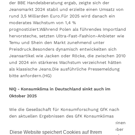
der BBE Handelsberatung ergab, zeigte sich der
Jeansmarkt 2024 stabil und erzielte einen Umsatz von
rund 3,5 Milliarden Euro.Für 2025 wird danach ein
moderates Wachstum von 1,4 %
prognostiziert.Während Polen als führendes Importland
hervorsteche, setzten Ultra-Fast-Fashion-Anbieter wie
Temu und Shein den Markt zunehmend unter
Preisdruck.Besonders dynamisch entwickelten sich
Jeansartikel wie Jacken oder Röcke, die zwischen 2010
und 2024 ein stärkeres Wachstum verzeichnet hätten
als klassische Jeans.Die ausführliche Pressemeldung
bitte anfordern.(HG)
NIQ - Konsumklima in Deutschland sinkt auch im
Oktober 2025
Wie die Gesellschaft für Konsumforschung GfK nach
den aktuellen Ergebnissen des GfK Konsumklimas
powered by NIM mitteilen, hat das Konsumklima seinen
Abwärtstrend fortgesetzt.Hierfür seien die im Oktober
Diese Website speichert Cookies auf Ihrem