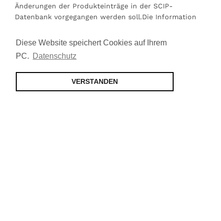
Änderungen der Produkteinträge in der SCIP-
Datenbank vorgegangen werden soll.Die Information
kann angefordert werden.(HG)
Diese Website speichert Cookies auf Ihrem
Vorschläge zur Änderung der Anlagen
PC.
Datenschutz
…
weiter lesen
VERSTANDEN