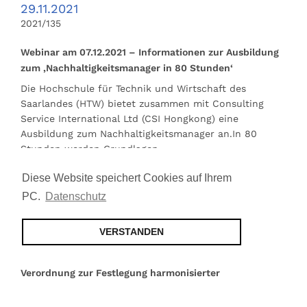
29.11.2021
2021/135
Webinar am 07.12.2021 – Informationen zur Ausbildung
zum ‚Nachhaltigkeitsmanager in 80 Stunden‘
Die Hochschule für Technik und Wirtschaft des
Saarlandes (HTW) bietet zusammen mit Consulting
Service International Ltd (CSI Hongkong) eine
Ausbildung zum Nachhaltigkeitsmanager an.In 80
Stunden werden Grundlagen …
weiter lesen
Diese Website speichert Cookies auf Ihrem
PC.
Datenschutz
09.03.2021
VERSTANDEN
2021/034
Verordnung zur Festlegung harmonisierter
Kennzeichnungsvorschriften für aufgeführte
Einwegkunststoffartikel