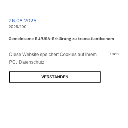
26.08.2025
2025/100
Gemeinsame EU/USA-Erklärung zu transatlantischem
Handel und Investitionen
Wie die EU-Kommission am 22.08.2025 mitteilte, haben
Diese Website speichert Cookies auf Ihrem
die EU und die USA eine Gemeinsame Erklärung
PC.
Datenschutz
veröffentlicht, ‚die einen Rahmen für einen fairen,
ausgewogenen und für beide Seiten vorteilhaften
VERSTANDEN
transatlantischen Handel und Investitionen …
weiter lesen
21.08.2025
2025/099