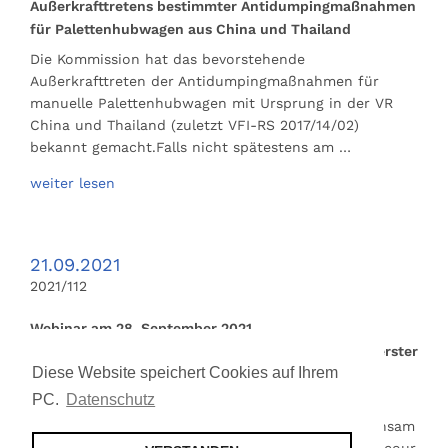
Außerkrafttretens bestimmter Antidumpingmaßnahmen
für Palettenhubwagen aus China und Thailand
Die Kommission hat das bevorstehende
Außerkrafttreten der Antidumpingmaßnahmen für
manuelle Palettenhubwagen mit Ursprung in der VR
China und Thailand (zuletzt VFI-RS 2017/14/02)
bekannt gemacht.Falls nicht spätestens am …
weiter lesen
21.09.2021
2021/112
Webinar am 28. September 2021
zumLieferkettensorgfaltspflichtengesetz (LkSG) – erster
Diese Website speichert Cookies auf Ihrem
Schritt im Due Diligence Parcour
PC.
Datenschutz
Nachdem wir im Mai durch das
Lieferkettensorgfaltspflichtengesetz (LkSG) gemeinsam
gesprintet sind, wollen wir nun die Stufen des Parcour